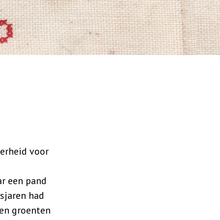
erheid voor
ar een pand
gsjaren had
den groenten