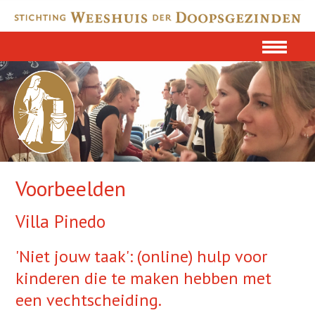
Voorbeelden
Villa Pinedo
'Niet jouw taak': (online) hulp voor
kinderen die te maken hebben met
een vechtscheiding.